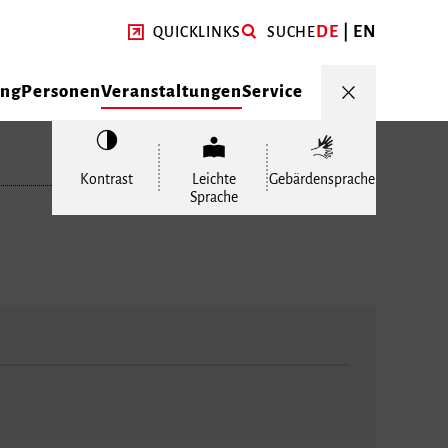
DE
EN
QUICKLINKS
SUCHE
ung
Personen
Veranstaltungen
Service
Kontrast
Leichte
Gebärdensprache
Sprache