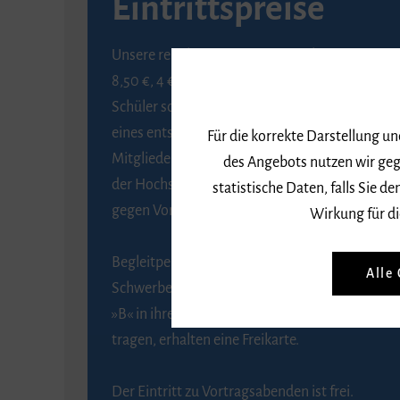
Eintrittspreise
Unsere regulären Eintrittspreise betragen
8,50 €, 4 € ermäßigt für Schülerinnen und
Schüler sowie Studierende gegen Vorlage
eines entsprechenden Nachweises, 6 € für
Für die korrekte Darstellung u
Mitglieder der Gesellschaft zur Förderung
des Angebots nutzen wir geg
der Hochschule für Musik Freiburg e. V.
statistische Daten, falls Sie
gegen Vorlage des Mitgliedsausweises.
Wirkung für di
Begleitpersonen von Menschen mit
Alle
Schwerbehinderung, die das Merkzeichen
»B« in ihrem Schwerbehindertenausweis
tragen, erhalten eine Freikarte.
Der Eintritt zu Vortragsabenden ist frei.