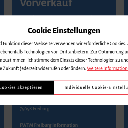
Vorverkauf
Vorverkaufsstellen in Ihrer Nähe finden Sie
auf der
Seite von Reservix
.
Cookie Einstellungen
BZ-Kartenservice Freiburg
nd Funktion dieser Webseite verwenden wir erforderliche Cookies.
Kaiser-Joseph-Straße 229
ebenenfalls Technologien von Drittanbietern. Zur Optimierung u
79098 Freiburg
 dem zustimmen. Ich stimme dem Einsatz dieser Technologien zu un
Telefon 0761 4968888 (Reservierungen sind
e Zukunft jederzeit widerrufen oder ändern.
Weitere Information
bis drei Tage vor einem Konzert möglich)
 Cookies akzeptieren
Individuelle Cookie-Einstell
FWTM Tourist-Information
Rathausplatz 2-4
79098 Freiburg
FWTM Freiburg Information