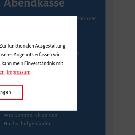
Abendkasse
Karten an der Abendkasse erhalten Sie in der
Regel ab einer Stunde vor
Veranstaltungsbeginn.
 Zur funktionalen Ausgestaltung
An der Abendkasse ist ausschließlich
nseres Angebots erfassen wir
Barzahlung möglich.
d kann mein Einverständnis mit
en
,
Impressum
ungen
Anfahrt
Wie komme ich zu den
Hochschulgebäuden