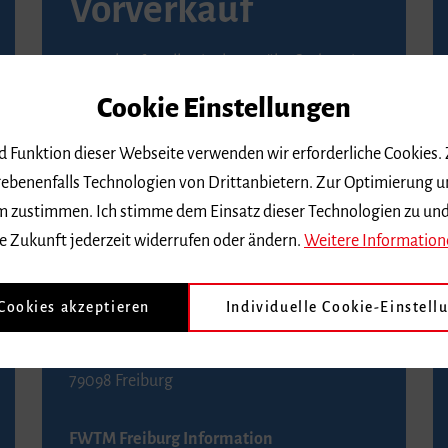
Vorverkauf
Vorverkaufsstellen in Ihrer Nähe finden Sie
auf der
Seite von Reservix
.
Cookie Einstellungen
BZ-Kartenservice Freiburg
nd Funktion dieser Webseite verwenden wir erforderliche Cookies.
Kaiser-Joseph-Straße 229
ebenenfalls Technologien von Drittanbietern. Zur Optimierung u
79098 Freiburg
 dem zustimmen. Ich stimme dem Einsatz dieser Technologien zu un
Telefon 0761 4968888 (Reservierungen sind
e Zukunft jederzeit widerrufen oder ändern.
Weitere Information
bis drei Tage vor einem Konzert möglich)
 Cookies akzeptieren
Individuelle Cookie-Einstell
FWTM Tourist-Information
Rathausplatz 2-4
79098 Freiburg
FWTM Freiburg Information