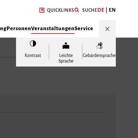
DE
EN
QUICKLINKS
SUCHE
ung
Personen
Veranstaltungen
Service
Kontrast
Leichte
Gebärdensprache
Sprache