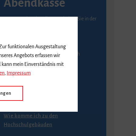
Abendkasse
Karten an der Abendkasse erhalten Sie in der
Regel ab einer Stunde vor
Veranstaltungsbeginn.
 Zur funktionalen Ausgestaltung
An der Abendkasse ist ausschließlich
nseres Angebots erfassen wir
Barzahlung möglich.
d kann mein Einverständnis mit
en
,
Impressum
ungen
Anfahrt
Wie komme ich zu den
Hochschulgebäuden