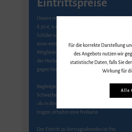
Eintrittspreise
Unsere regulären Eintrittspreise betragen
8,50 €, 4 € ermäßigt für Schülerinnen und
Schüler sowie Studierende gegen Vorlage
eines entsprechenden Nachweises, 6 € für
Für die korrekte Darstellung u
Mitglieder der Gesellschaft zur Förderung
des Angebots nutzen wir geg
der Hochschule für Musik Freiburg e. V.
statistische Daten, falls Sie
gegen Vorlage des Mitgliedsausweises.
Wirkung für di
Begleitpersonen von Menschen mit
Alle
Schwerbehinderung, die das Merkzeichen
»B« in ihrem Schwerbehindertenausweis
tragen, erhalten eine Freikarte.
Der Eintritt zu Vortragsabenden ist frei.