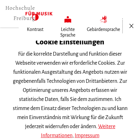
Menü öf
Kontrast
Leichte
Gebärdensprache
Sprache
Home
Cookie Einstellungen
Veranstaltungen
Für die korrekte Darstellung und Funktion dieser
Barockvioline im Konzert
Webseite verwenden wir erforderliche Cookies. Zur
funktionalen Ausgestaltung des Angebots nutzen wir
Dienstag, 6. Dezember 2022, 19 Uhr
gegebenenfalls Technologien von Drittanbietern. Zur
Schloß Bad Krozingen
Optimierung unseres Angebots erfassen wir
VORTRAGSABEND
statistische Daten, falls Sie dem zustimmen. Ich
stimme dem Einsatz dieser Technologien zu und kann
Barockvioline im Konzert
mein Einverständnis mit Wirkung für die Zukunft
jederzeit widerrufen oder ändern.
Weitere
Informationen
,
Impressum
Master-Abschlussprüfung von Céline Steiner