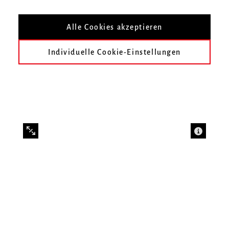
aus der Klasse Anne-Katharina Schreiber
Alle Cookies akzeptieren
Individuelle Cookie-Einstellungen
Infos zur Veranstaltung
Datum
Dienstag, 6. Dezember 2022, 19 Uhr