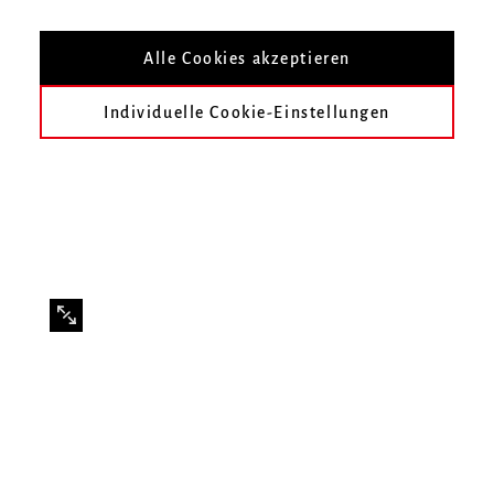
Konzert mit dem Schlagzeugensemble und
Gästen
Alle Cookies akzeptieren
Individuelle Cookie-Einstellungen
Foto: Elza Zherebchuk
Im Konzert werden unter anderem Resultate des
Meisterkurses für Handtrommeln mit Murat Coskun