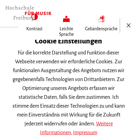
Menü öf
Kontrast
Leichte
Gebärdensprache
Sprache
Home
Cookie Einstellungen
Veranstaltungen
Für die korrekte Darstellung und Funktion dieser
Das Rohe und das Gekochte
Webseite verwenden wir erforderliche Cookies. Zur
funktionalen Ausgestaltung des Angebots nutzen wir
Samstag, 22. Oktober 2022, 20 Uhr
gegebenenfalls Technologien von Drittanbietern. Zur
Hochschule für Musik Freiburg, Wolfgang-
Optimierung unseres Angebots erfassen wir
Hoffmann-Saal
statistische Daten, falls Sie dem zustimmen. Ich
KONZERT
stimme dem Einsatz dieser Technologien zu und kann
mein Einverständnis mit Wirkung für die Zukunft
Das Rohe und das Gekochte
jederzeit widerrufen oder ändern.
Weitere
Informationen
,
Impressum