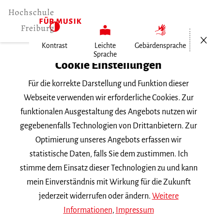
Menü öf
Kontrast
Leichte
Gebärdensprache
Sprache
Home
Cookie Einstellungen
Veranstaltungen
Für die korrekte Darstellung und Funktion dieser
Geplantes und Unvorhersehbares
Webseite verwenden wir erforderliche Cookies. Zur
funktionalen Ausgestaltung des Angebots nutzen wir
Montag, 10. November 2025, 19 Uhr
gegebenenfalls Technologien von Drittanbietern. Zur
Hochschule für Musik Freiburg,
Optimierung unseres Angebots erfassen wir
Kammermusiksaal
statistische Daten, falls Sie dem zustimmen. Ich
KONZERT
stimme dem Einsatz dieser Technologien zu und kann
mein Einverständnis mit Wirkung für die Zukunft
Geplantes und
jederzeit widerrufen oder ändern.
Weitere
Unvorhersehbares
Informationen
,
Impressum