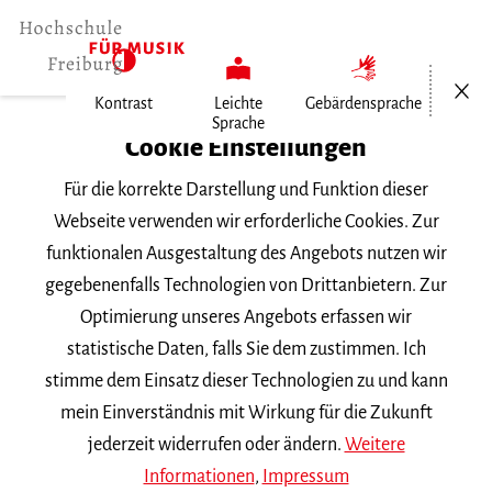
Menü öf
Kontrast
Leichte
Gebärdensprache
Sprache
Home
Cookie Einstellungen
Veranstaltungen
Für die korrekte Darstellung und Funktion dieser
Gesang im Konzert
Webseite verwenden wir erforderliche Cookies. Zur
funktionalen Ausgestaltung des Angebots nutzen wir
Donnerstag, 10. Februar 2022, 20 Uhr
gegebenenfalls Technologien von Drittanbietern. Zur
Hochschule für Musik Freiburg,
Optimierung unseres Angebots erfassen wir
Kammermusiksaal
statistische Daten, falls Sie dem zustimmen. Ich
VORTRAGSABEND
stimme dem Einsatz dieser Technologien zu und kann
mein Einverständnis mit Wirkung für die Zukunft
Gesang im Konzert
jederzeit widerrufen oder ändern.
Weitere
Informationen
,
Impressum