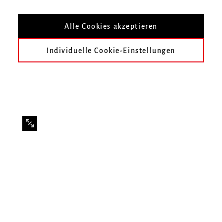
Mit Studierenden der Klasse Anja Bittner
Alle Cookies akzeptieren
Individuelle Cookie-Einstellungen
Infos zur Veranstaltung
Datum
Donnerstag, 10. Februar 2022, 20 Uhr