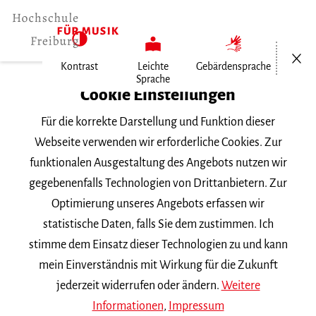
Menü öf
Kontrast
Leichte
Gebärdensprache
Sprache
Home
Cookie Einstellungen
Veranstaltungen
Für die korrekte Darstellung und Funktion dieser
Julia Fischer Quartett
Webseite verwenden wir erforderliche Cookies. Zur
funktionalen Ausgestaltung des Angebots nutzen wir
Freitag, 17. April 2026, 19:30 Uhr
gegebenenfalls Technologien von Drittanbietern. Zur
Hochschule für Musik Freiburg, Wolfgang-
Optimierung unseres Angebots erfassen wir
Hoffmann-Saal
statistische Daten, falls Sie dem zustimmen. Ich
FREMDVERANSTALTUNG
stimme dem Einsatz dieser Technologien zu und kann
mein Einverständnis mit Wirkung für die Zukunft
Julia Fischer Quartett
jederzeit widerrufen oder ändern.
Weitere
Informationen
,
Impressum