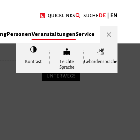
DE
EN
QUICKLINKS
SUCHE
ung
Personen
Veranstaltungen
Service
Kontrast
Leichte
Gebärdensprache
Sprache
UNTERWEGS