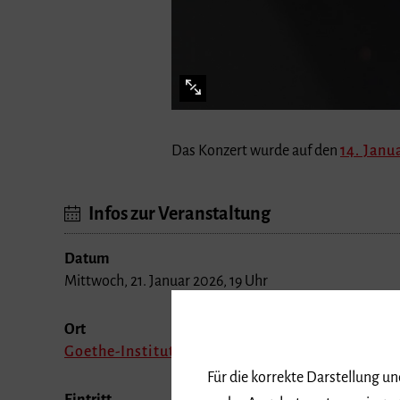
Das Konzert wurde auf den
14. Janu
Infos zur Veranstaltung
Datum
Mittwoch, 21. Januar 2026, 19 Uhr
Ort
Goethe-Institut Freiburg
Für die korrekte Darstellung u
des Angebots nutzen wir geg
Eintritt