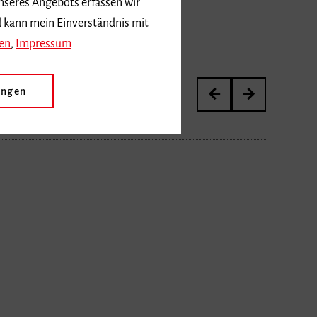
d kann mein Einverständnis mit
en
,
Impressum
ungen
Meisterkurs von Janina 
Abschlusskonzert 