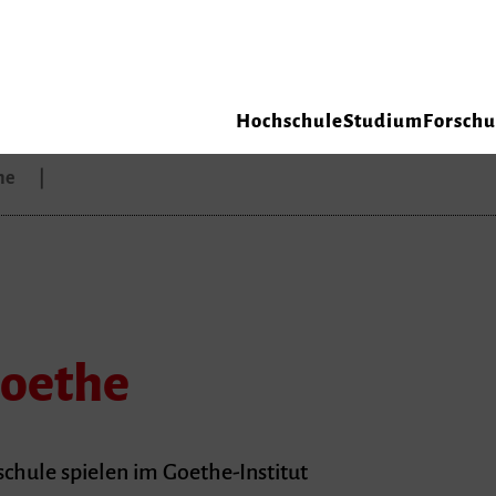
Hochschule
Studium
Forsch
the
Goethe
chule spielen im Goethe-Institut