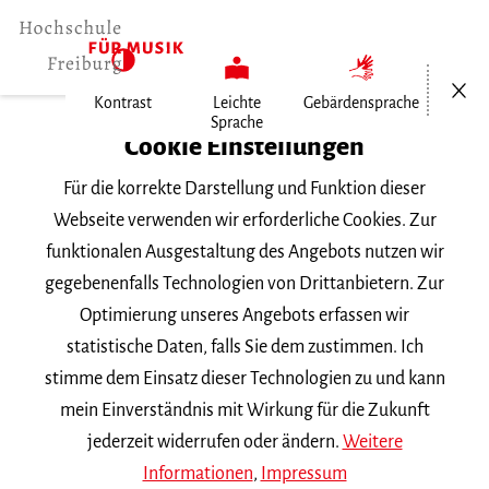
Menü öf
Kontrast
Leichte
Gebärdensprache
Sprache
Home
Cookie Einstellungen
Veranstaltungen
Für die korrekte Darstellung und Funktion dieser
Klavier bei Goethe
Webseite verwenden wir erforderliche Cookies. Zur
funktionalen Ausgestaltung des Angebots nutzen wir
Mittwoch, 22. Juni 2022, 19 Uhr
gegebenenfalls Technologien von Drittanbietern. Zur
Goethe-Institut Freiburg
Optimierung unseres Angebots erfassen wir
UNTERWEGS
statistische Daten, falls Sie dem zustimmen. Ich
stimme dem Einsatz dieser Technologien zu und kann
Klavier bei Goethe
mein Einverständnis mit Wirkung für die Zukunft
jederzeit widerrufen oder ändern.
Weitere
Informationen
,
Impressum
Konzertreihe des Goethe-Instituts Freiburg