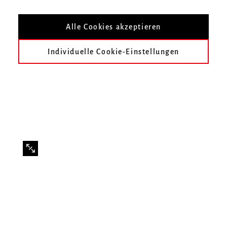
in Kooperation mit der Hochschule für
Alle Cookies akzeptieren
Musik Freiburg
Individuelle Cookie-Einstellungen
Programm
Werke Johann Sebastian Bach, Fanny Mendelssohn-
Bartholdy (Hensel), Clara Schumann sowie Ludwig van