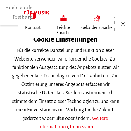
Menü öf
Kontrast
Leichte
Gebärdensprache
Sprache
Home
Cookie Einstellungen
Veranstaltungen
Für die korrekte Darstellung und Funktion dieser
Klavier im Konzert
Webseite verwenden wir erforderliche Cookies. Zur
funktionalen Ausgestaltung des Angebots nutzen wir
Mittwoch, 22. Juni 2022, 20 Uhr
gegebenenfalls Technologien von Drittanbietern. Zur
Hochschule für Musik Freiburg, Mathilde-
Optimierung unseres Angebots erfassen wir
Schwarz-Saal
statistische Daten, falls Sie dem zustimmen. Ich
VORTRAGSABEND
stimme dem Einsatz dieser Technologien zu und kann
mein Einverständnis mit Wirkung für die Zukunft
Klavier im Konzert
jederzeit widerrufen oder ändern.
Weitere
Informationen
,
Impressum