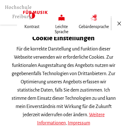
Menü öf
Kontrast
Leichte
Gebärdensprache
Sprache
Home
Cookie Einstellungen
Veranstaltungen
Für die korrekte Darstellung und Funktion dieser
Klavier im Konzert
Webseite verwenden wir erforderliche Cookies. Zur
funktionalen Ausgestaltung des Angebots nutzen wir
Mittwoch, 22. Januar 2025, 18 Uhr
gegebenenfalls Technologien von Drittanbietern. Zur
Hochschule für Musik Freiburg, Mathilde-
Optimierung unseres Angebots erfassen wir
Schwarz-Saal
statistische Daten, falls Sie dem zustimmen. Ich
VORTRAGSABEND
stimme dem Einsatz dieser Technologien zu und kann
mein Einverständnis mit Wirkung für die Zukunft
Klavier im Konzert
jederzeit widerrufen oder ändern.
Weitere
Informationen
,
Impressum