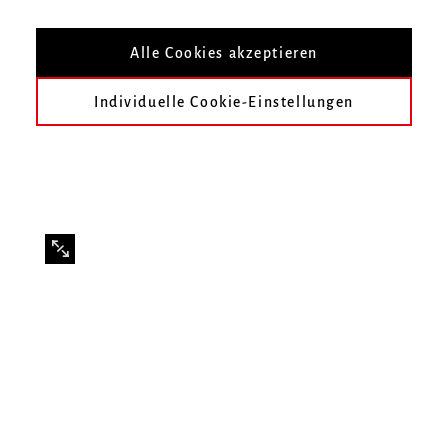
Mit Studierenden der Klasse Guido Heinke
Alle Cookies akzeptieren
Individuelle Cookie-Einstellungen
Infos zur Veranstaltung
Datum
Mittwoch, 22. Januar 2025, 18 Uhr