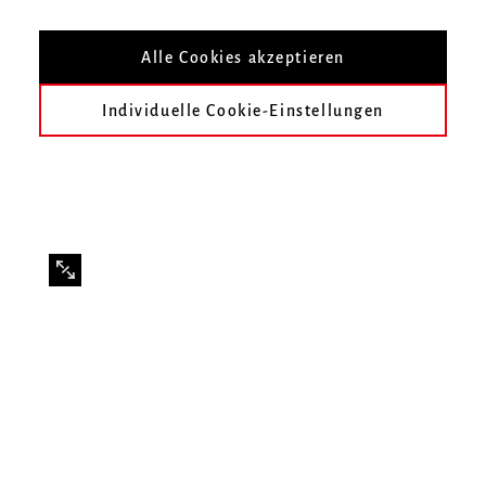
Mit Studierenden der Klasse Ulrike Höfer
Alle Cookies akzeptieren
Individuelle Cookie-Einstellungen
Infos zur Veranstaltung
Datum
Freitag, 23. Januar 2026, 18 Uhr