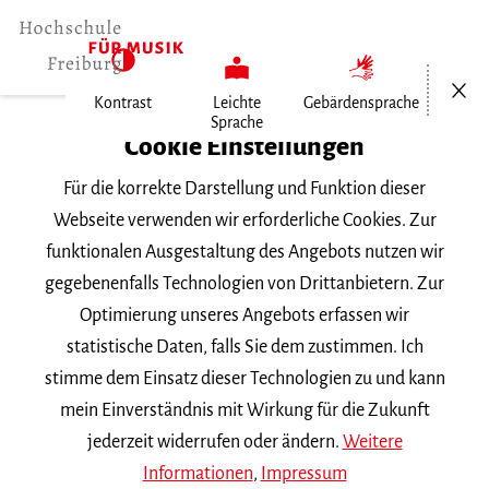
Menü öf
Kontrast
Leichte
Gebärdensprache
Sprache
Home
Cookie Einstellungen
Veranstaltungen
Für die korrekte Darstellung und Funktion dieser
Klavier im Konzert
Webseite verwenden wir erforderliche Cookies. Zur
funktionalen Ausgestaltung des Angebots nutzen wir
Freitag, 23. Januar 2026, 18 Uhr
gegebenenfalls Technologien von Drittanbietern. Zur
Hochschule für Musik Freiburg, Mathilde-
Optimierung unseres Angebots erfassen wir
Schwarz-Saal
statistische Daten, falls Sie dem zustimmen. Ich
VORTRAGSABEND
stimme dem Einsatz dieser Technologien zu und kann
mein Einverständnis mit Wirkung für die Zukunft
Klavier im Konzert
jederzeit widerrufen oder ändern.
Weitere
Informationen
,
Impressum