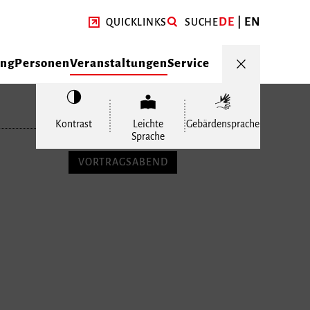
DE
EN
QUICKLINKS
SUCHE
ung
Personen
Veranstaltungen
Service
Kontrast
Leichte
Gebärdensprache
Sprache
VORTRAGSABEND