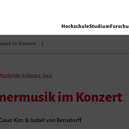
Hochschule
Studium
Forsch
usik im Konzert
 Mathilde-Schwarz-Saal
mermusik im Konzert
 Goun Kim & Isabel von Bernstorff