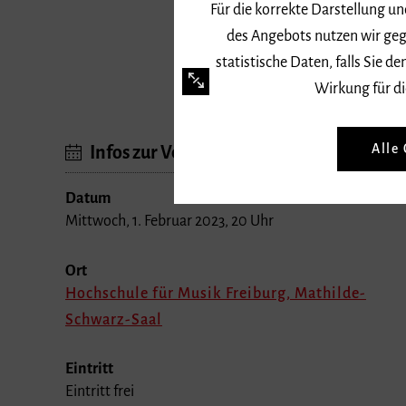
Für die korrekte Darstellung u
des Angebots nutzen wir geg
statistische Daten, falls Sie
Wirkung für di
Alle
Infos zur Veranstaltung
Datum
Mittwoch, 1. Februar 2023, 20 Uhr
Ort
Hochschule für Musik Freiburg, Mathilde-
Schwarz-Saal
Eintritt
Eintritt frei