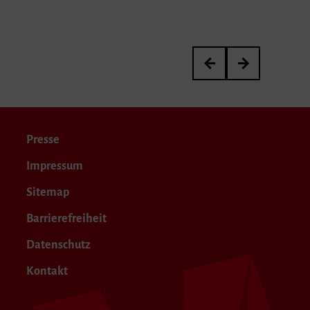
3. Internationaler Kurt
Meisterkurs von P
Presse
Impressum
Sitemap
Barrierefreiheit
Datenschutz
Kontakt