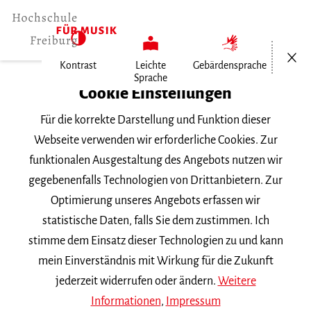
Menü öf
Kontrast
Leichte
Gebärdensprache
Sprache
Home
Cookie Einstellungen
Veranstaltungen
Für die korrekte Darstellung und Funktion dieser
Konzertexamen Julian Handlos, Orgel
Webseite verwenden wir erforderliche Cookies. Zur
funktionalen Ausgestaltung des Angebots nutzen wir
Donnerstag, 27. Mai 2021, 20 Uhr
gegebenenfalls Technologien von Drittanbietern. Zur
KONZERT
Optimierung unseres Angebots erfassen wir
statistische Daten, falls Sie dem zustimmen. Ich
Konzertexamen Julian
stimme dem Einsatz dieser Technologien zu und kann
Handlos, Orgel
mein Einverständnis mit Wirkung für die Zukunft
jederzeit widerrufen oder ändern.
Weitere
Informationen
,
Impressum