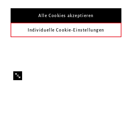
PAN.OPTIKUM
Alle Cookies akzeptieren
Individuelle Cookie-Einstellungen
Eine szenische Aufführung mit Tänzerinnen und
Tänzern aus Litauen, Lettland, Portugal, Polen und
Freiburg.
Veranstaltet vom Aktionstheater PAN.OPTIKUM.