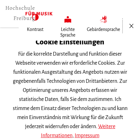
Menü öf
Kontrast
Leichte
Gebärdensprache
Sprache
Home
Cookie Einstellungen
Veranstaltungen
Für die korrekte Darstellung und Funktion dieser
Le sacre du printemps
Webseite verwenden wir erforderliche Cookies. Zur
funktionalen Ausgestaltung des Angebots nutzen wir
Sonntag, 8. Mai 2022, 20 Uhr
gegebenenfalls Technologien von Drittanbietern. Zur
Lokhalle Freiburg
Optimierung unseres Angebots erfassen wir
UNTERWEGS
statistische Daten, falls Sie dem zustimmen. Ich
stimme dem Einsatz dieser Technologien zu und kann
Le sacre du printemps
mein Einverständnis mit Wirkung für die Zukunft
jederzeit widerrufen oder ändern.
Weitere
Informationen
,
Impressum
Eine Koproduktion mit dem Aktionstheater