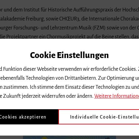
 und dem Institut für Historische Aufführungspraxis der Hochsch
alakademie Freiburg, sowie CHŒUR3, die Internationale Choraka
burger Forschungs- und Lehrzentrum Musik (FZM) sowie von der 
Projektpartner ein Chormusikprojekt auf die Beine stellen, dass 
Cookie Einstellungen
s- und Begegnungsphase erarbeiten die Mitwirkenden Monteverd
nd Funktion dieser Webseite verwenden wir erforderliche Cookies.
wischen Renaissance und Frühbarock entstand. Der Einsatz historis
ebenenfalls Technologien von Drittanbietern. Zur Optimierung u
chiges Ensemble aus angehenden und professionellen Musiker:in
 dem zustimmen. Ich stimme dem Einsatz dieser Technologien zu un
e Zukunft jederzeit widerrufen oder ändern.
Weitere Information
 Cookies akzeptieren
Individuelle Cookie-Einstell