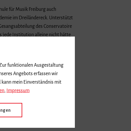
ule für Musik Freiburg auch
demie im Dreiländereck. Unterstützt
Gesangsabteilung des Conservatoire
jede Institution alleine nicht hätte
is imposante Vespervertonung, die
 Zur funktionalen Ausgestaltung
cher Instrumente, die stilgerechte
nseres Angebots erfassen wir
nen verleihen diesem Werk neue
d kann mein Einverständnis mit
en
,
Impressum
ungen