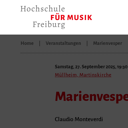
Home
Veranstaltungen
Marienvesper
Samstag, 27. September 2025, 19:30
Müllheim, Martinskirche
Marienvesp
Claudio Monteverdi