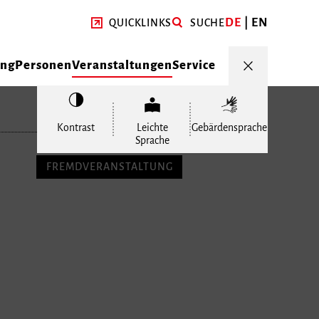
DE
EN
QUICKLINKS
SUCHE
ung
Personen
Veranstaltungen
Service
Kontrast
Leichte
Gebärdensprache
Sprache
FREMDVERANSTALTUNG