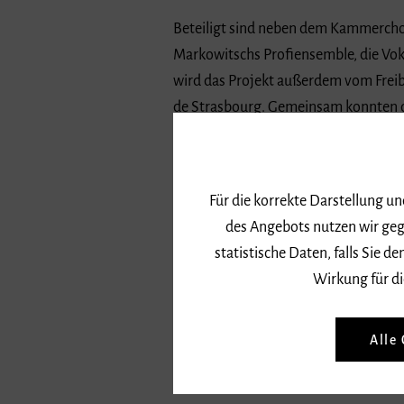
Beteiligt sind neben dem Kammerchor
Markowitschs Profiensemble, die Vok
wird das Projekt außerdem vom Frei
de Strasbourg. Gemeinsam konnten die 
umsetzen können.
Im Rahmen einer einwöchigen Arbeit
Für die korrekte Darstellung u
1610 als klanglicher Brückenschlag z
des Angebots nutzen wir geg
Aufführungspraxis und ein mehrspra
statistische Daten, falls Sie
Strahlkraft.
Wirkung für di
Alle