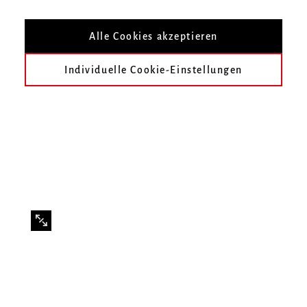
Solo-Bassklarinettist Königliches
Alle Cookies akzeptieren
Concertgebouw Orchester Amsterdam
Individuelle Cookie-Einstellungen
Mitwirkende
Davide Lattuada → Bassklarinette