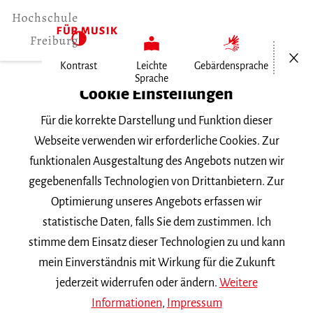
Menü öf
Kontrast
Leichte
Gebärdensprache
Sprache
Home
Cookie Einstellungen
Veranstaltungen
Für die korrekte Darstellung und Funktion dieser
Meisterkurs von Davide Lattuada…
Webseite verwenden wir erforderliche Cookies. Zur
funktionalen Ausgestaltung des Angebots nutzen wir
Mittwoch, 8. Oktober 2025, 10 Uhr
gegebenenfalls Technologien von Drittanbietern. Zur
Hochschule für Musik Freiburg,
Optimierung unseres Angebots erfassen wir
Kammermusiksaal
statistische Daten, falls Sie dem zustimmen. Ich
ABGESAGT!
MEISTERKURS
stimme dem Einsatz dieser Technologien zu und kann
mein Einverständnis mit Wirkung für die Zukunft
Meisterkurs von Davide
jederzeit widerrufen oder ändern.
Weitere
Lattuada (abgesagt)
Informationen
,
Impressum