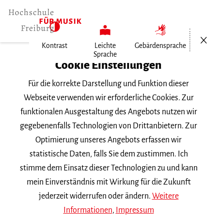
Menü öf
Kontrast
Leichte
Gebärdensprache
Sprache
Home
Cookie Einstellungen
Veranstaltungen
Für die korrekte Darstellung und Funktion dieser
Meisterkurs von Prof. Laurens…
Webseite verwenden wir erforderliche Cookies. Zur
funktionalen Ausgestaltung des Angebots nutzen wir
Samstag, 18. November 2023, 10 Uhr
gegebenenfalls Technologien von Drittanbietern. Zur
Hochschule für Musik Freiburg, Mathilde-
Optimierung unseres Angebots erfassen wir
Schwarz-Saal
statistische Daten, falls Sie dem zustimmen. Ich
MEISTERKURS
stimme dem Einsatz dieser Technologien zu und kann
mein Einverständnis mit Wirkung für die Zukunft
Meisterkurs von Prof.
jederzeit widerrufen oder ändern.
Weitere
Laurens Patzlaff
Informationen
,
Impressum