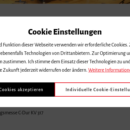
Cookie Einstellungen
opran
nd Funktion dieser Webseite verwenden wir erforderliche Cookies.
ebenenfalls Technologien von Drittanbietern. Zur Optimierung u
 dem zustimmen. Ich stimme dem Einsatz dieser Technologien zu un
ter
e Zukunft jederzeit widerrufen oder ändern.
Weitere Information
 Cookies akzeptieren
Individuelle Cookie-Einstell
oria und »Et incarnatus est« aus Große Messe c-Moll KV 427
gsmesse C-Dur KV 317