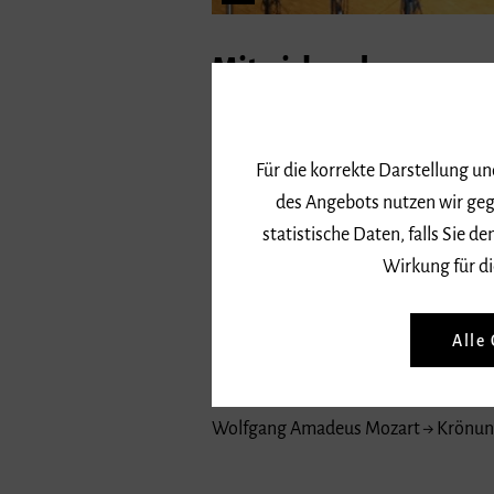
Mitwirkende
Sara de Franco, Noemi Bousquet → S
Mareike Zorko → Alt
Für die korrekte Darstellung u
Jongyoung Kim → Tenor
des Angebots nutzen wir geg
Johann Kalvelage → Bass
statistische Daten, falls Sie
Hochschulchor und Hochschulorches
Wirkung für di
Frank Markowitsch → Leitung
Programm
Alle
Wolfgang Amadeus Mozart → Kyrie, Gl
Wolfgang Amadeus Mozart → Krönun