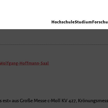
Hochschule
Studium
Forsch
, Wolfgang-Hoffmann-Saal
tus est« aus Große Messe c-Moll KV 427, Krönungsmes