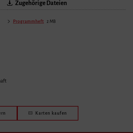
Zugehörige Dateien
Programmheft
2 MB
haft
ern
Karten kaufen