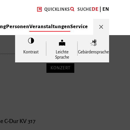
DE
EN
QUICKLINKS
SUCHE
ung
Personen
Veranstaltungen
Service
Kontrast
Leichte
Gebärdensprache
Sprache
KONZERT
se C-Dur KV 317