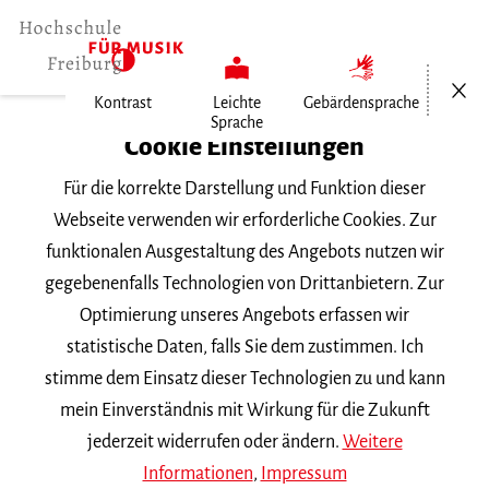
Menü öf
Kontrast
Leichte
Gebärdensprache
Sprache
Home
Cookie Einstellungen
Veranstaltungen
Für die korrekte Darstellung und Funktion dieser
Mozarts Requiem
Webseite verwenden wir erforderliche Cookies. Zur
funktionalen Ausgestaltung des Angebots nutzen wir
Freitag, 26. Mai 2023, 20 Uhr
gegebenenfalls Technologien von Drittanbietern. Zur
Friedenskirche Freiburg
Optimierung unseres Angebots erfassen wir
KONZERT
statistische Daten, falls Sie dem zustimmen. Ich
stimme dem Einsatz dieser Technologien zu und kann
Mozarts Requiem
mein Einverständnis mit Wirkung für die Zukunft
jederzeit widerrufen oder ändern.
Weitere
Informationen
,
Impressum
Werkstattkonzert des Studiochores