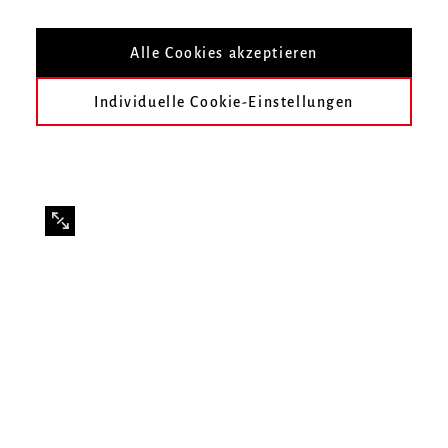
Alle Cookies akzeptieren
Individuelle Cookie-Einstellungen
Mitwirkende
Studiochor der Hochschule für Musik Freiburg
Solistinnen und Solisten
KHG-Orchester Freiburg
Dirigierstudierende der Klasse Prof. Morten Schuldt-
Jensen → Leitung