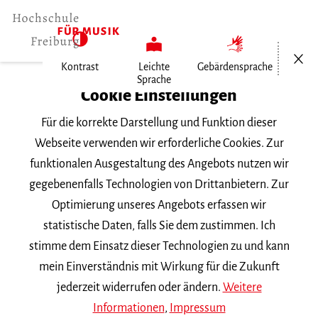
Menü öf
Kontrast
Leichte
Gebärdensprache
Sprache
Home
Cookie Einstellungen
Veranstaltungen
Für die korrekte Darstellung und Funktion dieser
Odaiko-Trommelgruppe aus Japan
Webseite verwenden wir erforderliche Cookies. Zur
funktionalen Ausgestaltung des Angebots nutzen wir
Samstag, 12. Juni 2021, 19 Uhr
gegebenenfalls Technologien von Drittanbietern. Zur
KONZERT
Optimierung unseres Angebots erfassen wir
statistische Daten, falls Sie dem zustimmen. Ich
Odaiko-Trommelgruppe
stimme dem Einsatz dieser Technologien zu und kann
aus Japan
mein Einverständnis mit Wirkung für die Zukunft
jederzeit widerrufen oder ändern.
Weitere
Informationen
,
Impressum
öffentlich | "Das Rohe und das Gekochte" -