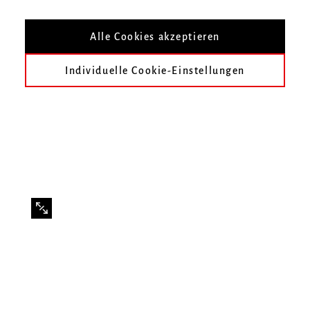
Ein Schlagzeugfestival der
Alle Cookies akzeptieren
Musikhochschule Freiburg
Individuelle Cookie-Einstellungen
Freiburg Schlagzeugensemble
Max Riefer
percussion