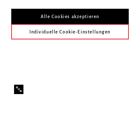
Benefizkonzert für unsere
Partnerhochschule
Alle Cookies akzeptieren
Individuelle Cookie-Einstellungen
Spendenkonto:
Kontoinhaber: Bernhard Wulff
Bank: Commerzbank, Freiburg
IBAN: DE50 6808 0030 4443 2770 03