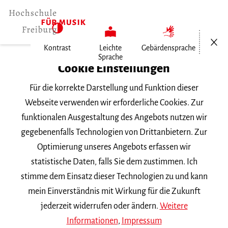
Menü öf
Kontrast
Leichte
Gebärdensprache
Sprache
Home
Cookie Einstellungen
Veranstaltungen
Für die korrekte Darstellung und Funktion dieser
Odessa
Webseite verwenden wir erforderliche Cookies. Zur
funktionalen Ausgestaltung des Angebots nutzen wir
Mittwoch, 13. April 2022, 19 Uhr
gegebenenfalls Technologien von Drittanbietern. Zur
Hochschule für Musik Freiburg, Wolfgang-
Optimierung unseres Angebots erfassen wir
Hoffmann-Saal
statistische Daten, falls Sie dem zustimmen. Ich
KONZERT
stimme dem Einsatz dieser Technologien zu und kann
mein Einverständnis mit Wirkung für die Zukunft
Odessa
jederzeit widerrufen oder ändern.
Weitere
Informationen
,
Impressum