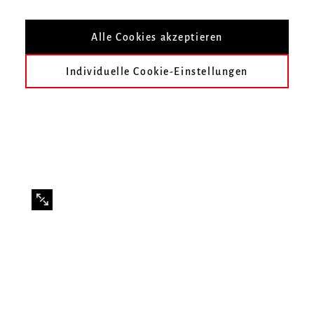
Mit Studierenden der Klasse Prof. Mario
Caroli
Alle Cookies akzeptieren
Individuelle Cookie-Einstellungen
Infos zur Veranstaltung
Datum
Samstag, 5. Juli 2025, 20 Uhr