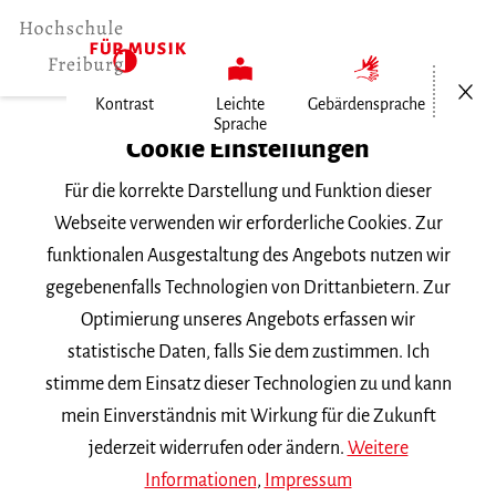
Menü öf
Kontrast
Leichte
Gebärdensprache
Sprache
Home
Cookie Einstellungen
Veranstaltungen
Für die korrekte Darstellung und Funktion dieser
Querflöte im Konzert
Webseite verwenden wir erforderliche Cookies. Zur
funktionalen Ausgestaltung des Angebots nutzen wir
Samstag, 5. Juli 2025, 20 Uhr
gegebenenfalls Technologien von Drittanbietern. Zur
Hochschule für Musik Freiburg, Mathilde-
Optimierung unseres Angebots erfassen wir
Schwarz-Saal
statistische Daten, falls Sie dem zustimmen. Ich
ABGESAGT!
VORTRAGSABEND
stimme dem Einsatz dieser Technologien zu und kann
mein Einverständnis mit Wirkung für die Zukunft
Querflöte im Konzert
jederzeit widerrufen oder ändern.
Weitere
Informationen
,
Impressum