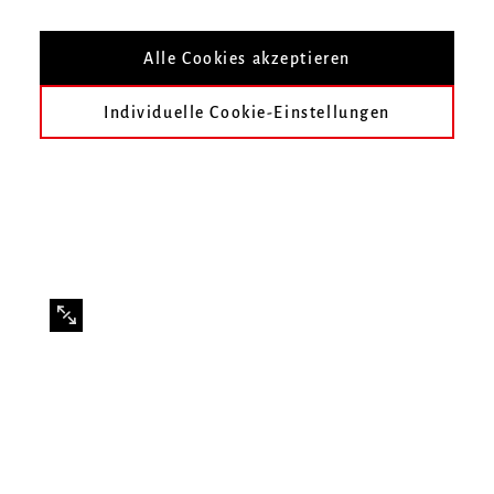
Geheimnisvolle Klänge aus Indien
Alle Cookies akzeptieren
Individuelle Cookie-Einstellungen
Dauer: 14 bis 18 Uhr
Mitwirkende