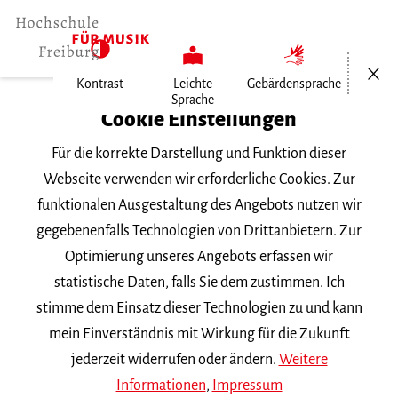
Menü öf
Kontrast
Leichte
Gebärdensprache
Sprache
Home
Cookie Einstellungen
Veranstaltungen
Für die korrekte Darstellung und Funktion dieser
Meisterkurs von Udai Mazumdar
Webseite verwenden wir erforderliche Cookies. Zur
funktionalen Ausgestaltung des Angebots nutzen wir
Montag, 26. Januar 2026, 14 Uhr
gegebenenfalls Technologien von Drittanbietern. Zur
Hochschule für Musik Freiburg, Wolfgang-
Optimierung unseres Angebots erfassen wir
Hoffmann-Saal
statistische Daten, falls Sie dem zustimmen. Ich
MEISTERKURS
stimme dem Einsatz dieser Technologien zu und kann
mein Einverständnis mit Wirkung für die Zukunft
Meisterkurs von Udai
jederzeit widerrufen oder ändern.
Weitere
Mazumdar
Informationen
,
Impressum