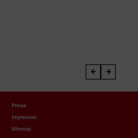
Meisterkurs von Janina 
Abschlusskonzert 
Presse
Impressum
Sitemap