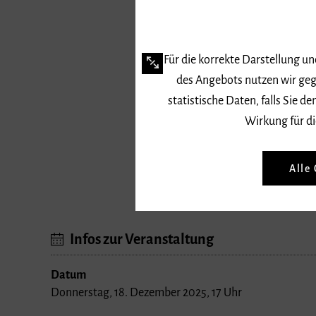
Für die korrekte Darstellung u
des Angebots nutzen wir geg
statistische Daten, falls Sie
Dauer:
17 bis 21 Uhr
Wirkung für di
Mitwirkende
Alle
Udai Mazumdar → Tabla und Talas
Infos zur Veranstaltung
Datum
Donnerstag, 18. Dezember 2025, 17 Uhr