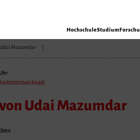
Hochschule
Studium
Forsch
n Udai Mazumdar
 Uhr
, Kammermusiksaal
 von Udai Mazumdar
dien