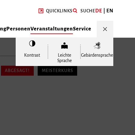
DE
EN
QUICKLINKS
SUCHE
ung
Personen
Veranstaltungen
Service
Kontrast
Leichte
Gebärdensprache
Sprache
ABGESAGT!
MEISTERKURS