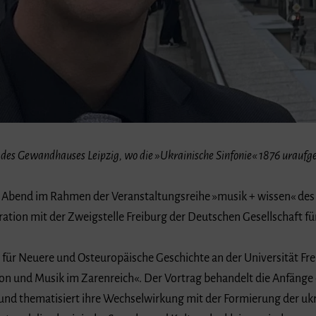
 des Gewandhauses Leipzig, wo die »Ukrainische Sinfonie« 1876 uraufg
en Abend im Rahmen der Veranstaltungsreihe »musik + wissen« des
ration mit der Zweigstelle Freiburg der Deutschen Gesellschaft 
r für Neuere und Osteuropäische Geschichte an der Universität Fr
tion und Musik im Zarenreich«. Der Vortrag behandelt die Anfänge
 und thematisiert ihre Wechselwirkung mit der Formierung der uk
et und die ukrainische Sprache und Kultur als »kleinrussisch« margi