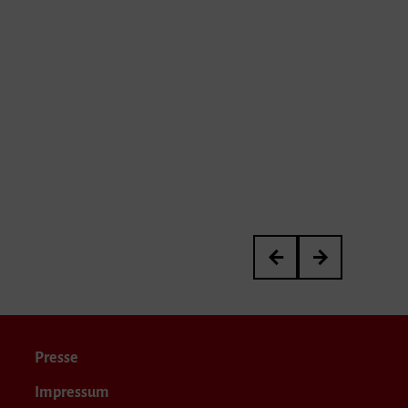
Viola Days
Klavierabend von
Presse
Impressum