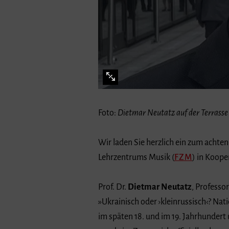
Foto:
Dietmar Neutatz auf der Terrasse
Wir laden Sie herzlich ein zum acht
Lehrzentrums Musik (
FZM
) in Koope
Prof. Dr.
Dietmar Neutatz
, Professo
»Ukrainisch oder ›kleinrussisch‹? Na
im späten 18. und im 19. Jahrhundert
wurde im Zarenreich offiziell geleugn