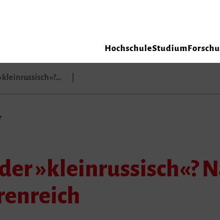
Hochschule
Studium
Forsch
»kleinrussisch«?…
r
der »kleinrussisch«? 
renreich