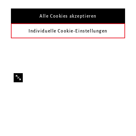
aus der Klasse Prof. Diemut Poppen
Alle Cookies akzeptieren
Individuelle Cookie-Einstellungen
Infos zur Veranstaltung
Datum
Dienstag, 20. Januar 2026, 20 Uhr