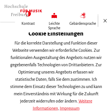
Menü öf
Kontrast
Leichte
Gebärdensprache
Sprache
Home
Cookie Einstellungen
Veranstaltungen
Für die korrekte Darstellung und Funktion dieser
Viola im Konzert
Webseite verwenden wir erforderliche Cookies. Zur
funktionalen Ausgestaltung des Angebots nutzen wir
Dienstag, 20. Januar 2026, 20 Uhr
gegebenenfalls Technologien von Drittanbietern. Zur
Hochschule für Musik Freiburg, Kleiner Saal
Optimierung unseres Angebots erfassen wir
VORTRAGSABEND
statistische Daten, falls Sie dem zustimmen. Ich
stimme dem Einsatz dieser Technologien zu und kann
Viola im Konzert
mein Einverständnis mit Wirkung für die Zukunft
jederzeit widerrufen oder ändern.
Weitere
Informationen
,
Impressum
Master-Abschlussprüfung von Oleksii Klefas