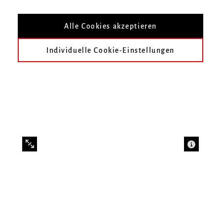
Koberidze aus der Klasse Prof. Simone
Alle Cookies akzeptieren
Zgraggen
Individuelle Cookie-Einstellungen
Infos zur Veranstaltung
Datum
Mittwoch, 18. Mai 2022, 20 Uhr