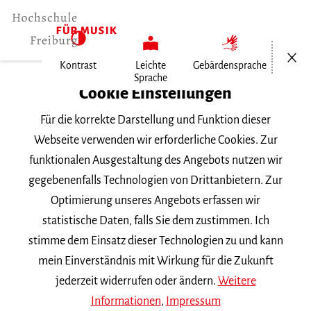
Menü öf
Kontrast
Leichte
Gebärdensprache
Sprache
Home
Cookie Einstellungen
Veranstaltungen
Für die korrekte Darstellung und Funktion dieser
Violine im Konzert
Webseite verwenden wir erforderliche Cookies. Zur
funktionalen Ausgestaltung des Angebots nutzen wir
Mittwoch, 18. Mai 2022, 20 Uhr
gegebenenfalls Technologien von Drittanbietern. Zur
Hochschule für Musik Freiburg, Kleiner Saal
Optimierung unseres Angebots erfassen wir
VORTRAGSABEND
statistische Daten, falls Sie dem zustimmen. Ich
stimme dem Einsatz dieser Technologien zu und kann
Violine im Konzert
mein Einverständnis mit Wirkung für die Zukunft
jederzeit widerrufen oder ändern.
Weitere
Informationen
,
Impressum
Bachelorabschlussprüfung von Tinatin