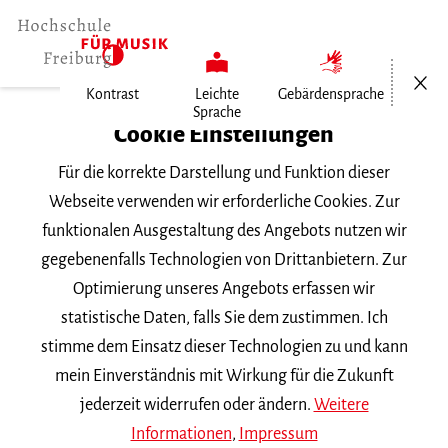
Menü öf
Kontrast
Leichte
Gebärdensprache
Sprache
Home
Cookie Einstellungen
Veranstaltungen
Für die korrekte Darstellung und Funktion dieser
Violine im Konzert
Webseite verwenden wir erforderliche Cookies. Zur
funktionalen Ausgestaltung des Angebots nutzen wir
Montag, 7. Juli 2025, 15 Uhr
gegebenenfalls Technologien von Drittanbietern. Zur
Hochschule für Musik Freiburg,
Optimierung unseres Angebots erfassen wir
Kammermusiksaal
statistische Daten, falls Sie dem zustimmen. Ich
ABGESAGT!
VORTRAGSABEND
stimme dem Einsatz dieser Technologien zu und kann
mein Einverständnis mit Wirkung für die Zukunft
Violine im Konzert
jederzeit widerrufen oder ändern.
Weitere
Informationen
,
Impressum