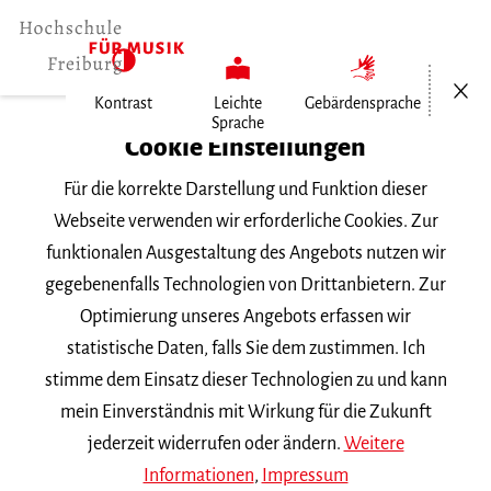
Menü öf
Kontrast
Leichte
Gebärdensprache
Sprache
Home
Cookie Einstellungen
Veranstaltungen
Für die korrekte Darstellung und Funktion dieser
Violoncello im Konzert
Webseite verwenden wir erforderliche Cookies. Zur
funktionalen Ausgestaltung des Angebots nutzen wir
Montag, 6. Februar 2023, 18 Uhr
gegebenenfalls Technologien von Drittanbietern. Zur
Hochschule für Musik Freiburg, Kleiner Saal
Optimierung unseres Angebots erfassen wir
VORTRAGSABEND
statistische Daten, falls Sie dem zustimmen. Ich
stimme dem Einsatz dieser Technologien zu und kann
Violoncello im Konzert
mein Einverständnis mit Wirkung für die Zukunft
jederzeit widerrufen oder ändern.
Weitere
Informationen
,
Impressum
Bachelor-Abschlussprüfung von Pedro