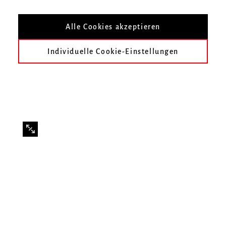
Liao aus der Klasse Prof. Elena Cheah
Alle Cookies akzeptieren
Individuelle Cookie-Einstellungen
Infos zur Veranstaltung
Datum
Montag, 7. Juli 2025, 20 Uhr