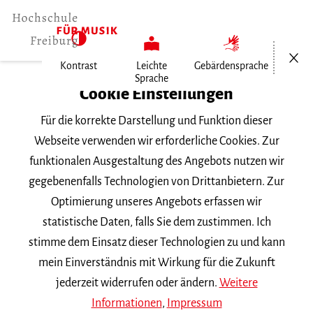
Menü öf
Kontrast
Leichte
Gebärdensprache
Sprache
Home
Cookie Einstellungen
Veranstaltungen
Für die korrekte Darstellung und Funktion dieser
Violoncello im Konzert
Webseite verwenden wir erforderliche Cookies. Zur
funktionalen Ausgestaltung des Angebots nutzen wir
Montag, 7. Juli 2025, 20 Uhr
gegebenenfalls Technologien von Drittanbietern. Zur
Hochschule für Musik Freiburg, Kleiner Saal
Optimierung unseres Angebots erfassen wir
VORTRAGSABEND
statistische Daten, falls Sie dem zustimmen. Ich
stimme dem Einsatz dieser Technologien zu und kann
Violoncello im Konzert
mein Einverständnis mit Wirkung für die Zukunft
jederzeit widerrufen oder ändern.
Weitere
Informationen
,
Impressum
Master-Abschlussprüfung von Shangwen