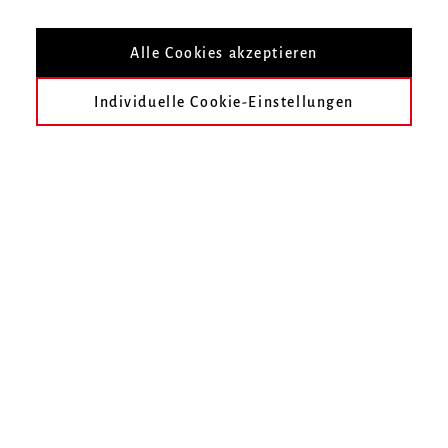
Alle Cookies akzeptieren
Infos zur Veranstaltung
Individuelle Cookie-Einstellungen
Datum
Mittwoch, 6. Februar 2019, 18 Uhr
Ort
Zur Übersicht
Termin speichern
3. Internationaler Kurt-Boßler-Orgelwettbewerb