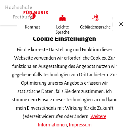
Menü öf
Kontrast
Leichte
Gebärdensprache
Sprache
Home
Cookie Einstellungen
Veranstaltungen
Für die korrekte Darstellung und Funktion dieser
Vortragsabend Fagott
Webseite verwenden wir erforderliche Cookies. Zur
funktionalen Ausgestaltung des Angebots nutzen wir
Mittwoch, 6. Februar 2019, 18 Uhr
gegebenenfalls Technologien von Drittanbietern. Zur
VORTRAGSABEND
Optimierung unseres Angebots erfassen wir
statistische Daten, falls Sie dem zustimmen. Ich
Vortragsabend Fagott
stimme dem Einsatz dieser Technologien zu und kann
mein Einverständnis mit Wirkung für die Zukunft
Jaewoo Park
Klasse
Prof. D. Chenna
|| Werke von
jederzeit widerrufen oder ändern.
Weitere
Böddecker, Hertel, Hartmann
und
Yun
Informationen
,
Impressum