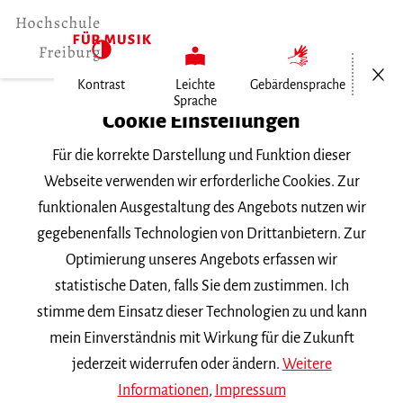
Menü öf
Kontrast
Leichte
Gebärdensprache
Sprache
Home
Cookie Einstellungen
Veranstaltungen
Für die korrekte Darstellung und Funktion dieser
Vortragsabend Gesang
Webseite verwenden wir erforderliche Cookies. Zur
funktionalen Ausgestaltung des Angebots nutzen wir
Mittwoch, 5. Dezember 2018, 18 Uhr
gegebenenfalls Technologien von Drittanbietern. Zur
VORTRAGSABEND
Optimierung unseres Angebots erfassen wir
statistische Daten, falls Sie dem zustimmen. Ich
Vortragsabend Gesang
stimme dem Einsatz dieser Technologien zu und kann
mein Einverständnis mit Wirkung für die Zukunft
mit Studierenden der Klasse
Prof. D. Wirtz
jederzeit widerrufen oder ändern.
Weitere
Informationen
,
Impressum