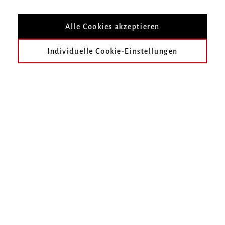
Infos zur Veranstaltung
Alle Cookies akzeptieren
Datum
Mittwoch, 5. Dezember 2018, 18 Uhr
Individuelle Cookie-Einstellungen
Ort
Zur Übersicht
Termin speichern
3. Internationaler Kurt-Boßler-Orgelwettbewerb
Hochschule für Musik Freiburg
Mendelssohn-Bartholdy-Platz 1