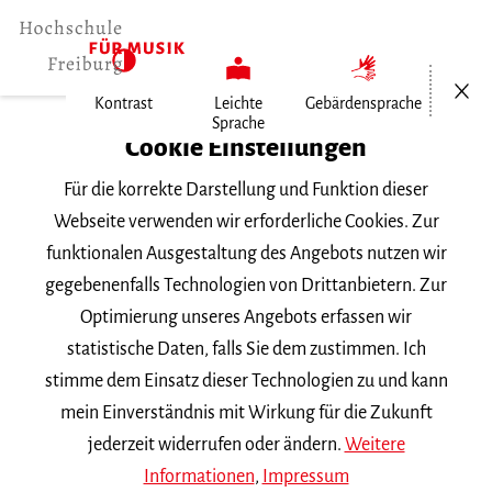
Menü öf
Kontrast
Leichte
Gebärdensprache
Sprache
Home
Cookie Einstellungen
Veranstaltungen
Für die korrekte Darstellung und Funktion dieser
Vortragsabend Gesang
Webseite verwenden wir erforderliche Cookies. Zur
funktionalen Ausgestaltung des Angebots nutzen wir
Dienstag, 8. Januar 2019, 20 Uhr
gegebenenfalls Technologien von Drittanbietern. Zur
VORTRAGSABEND
Optimierung unseres Angebots erfassen wir
statistische Daten, falls Sie dem zustimmen. Ich
Vortragsabend Gesang
stimme dem Einsatz dieser Technologien zu und kann
mein Einverständnis mit Wirkung für die Zukunft
mit Studierenden der Klasse
Ricardo Bartra-Asmat
jederzeit widerrufen oder ändern.
Weitere
Informationen
,
Impressum