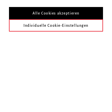
Infos zur Veranstaltung
Alle Cookies akzeptieren
Datum
Dienstag, 8. Januar 2019, 20 Uhr
Individuelle Cookie-Einstellungen
Ort
Zur Übersicht
Termin speichern
3. Internationaler Kurt-Boßler-Orgelwettbewerb
Hochschule für Musik Freiburg
Mendelssohn-Bartholdy-Platz 1