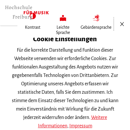
Menü öf
Kontrast
Leichte
Gebärdensprache
Sprache
Home
Cookie Einstellungen
Veranstaltungen
Für die korrekte Darstellung und Funktion dieser
Vortragsabend Gesang
Webseite verwenden wir erforderliche Cookies. Zur
funktionalen Ausgestaltung des Angebots nutzen wir
Donnerstag, 8. Februar 2018, 18 Uhr
gegebenenfalls Technologien von Drittanbietern. Zur
VORTRAGSABEND
Optimierung unseres Angebots erfassen wir
statistische Daten, falls Sie dem zustimmen. Ich
Vortragsabend Gesang
stimme dem Einsatz dieser Technologien zu und kann
mein Einverständnis mit Wirkung für die Zukunft
Juliane Stolzenbach Ramos
Klasse
Prof. D. Wirtz
||
jederzeit widerrufen oder ändern.
Weitere
Werke von
Händel, Mozart, von Weber, Schreier,
Informationen
,
Impressum