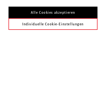
Strauß, Wolf, Debussy
und
Puccini
Alle Cookies akzeptieren
Infos zur Veranstaltung
Individuelle Cookie-Einstellungen
Datum
Donnerstag, 8. Februar 2018, 18 Uhr
Ort
Zur Übersicht
Termin speichern
3. Internationaler Kurt-Boßler-Orgelwettbewerb