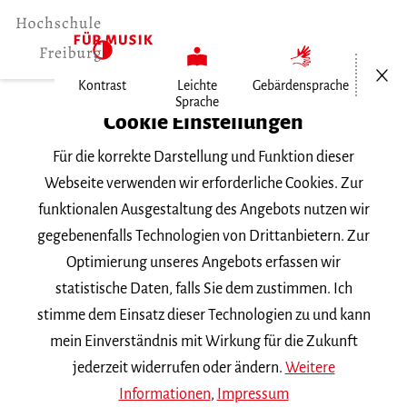
Menü öf
Kontrast
Leichte
Gebärdensprache
Sprache
Home
Cookie Einstellungen
Veranstaltungen
Für die korrekte Darstellung und Funktion dieser
Vortragsabend Klavier
Webseite verwenden wir erforderliche Cookies. Zur
funktionalen Ausgestaltung des Angebots nutzen wir
Donnerstag, 19. Oktober 2017, 18 Uhr
gegebenenfalls Technologien von Drittanbietern. Zur
VORTRAGSABEND
Optimierung unseres Angebots erfassen wir
statistische Daten, falls Sie dem zustimmen. Ich
Vortragsabend Klavier
stimme dem Einsatz dieser Technologien zu und kann
mein Einverständnis mit Wirkung für die Zukunft
mit Studierenden der Klasse
Hardy Rittner
jederzeit widerrufen oder ändern.
Weitere
Informationen
,
Impressum