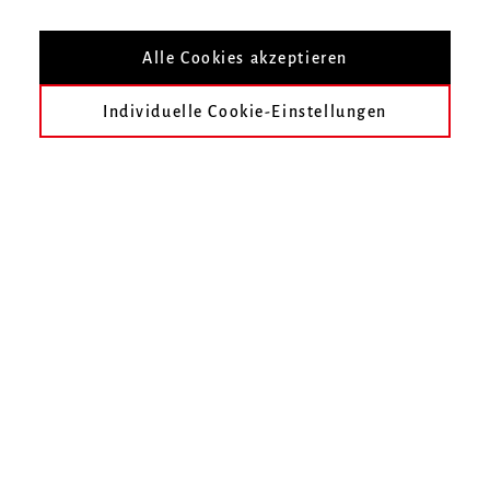
Infos zur Veranstaltung
Alle Cookies akzeptieren
Datum
Donnerstag, 19. Oktober 2017, 18 Uhr
Individuelle Cookie-Einstellungen
Ort
Zur Übersicht
Termin speichern
3. Internationaler Kurt-Boßler-Orgelwettbewerb
Hochschule für Musik Freiburg
Mendelssohn-Bartholdy-Platz 1