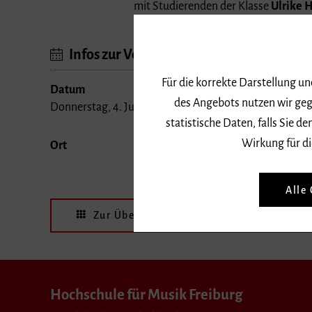
mit Studierenden der Klasse
Ulrike 
Infos zur Veranstaltung
Für die korrekte Darstellung u
Datum
des Angebots nutzen wir geg
Donnerstag, 4. Juli 2019, 20 Uhr
statistische Daten, falls Sie
Wirkung für di
Ort
Alle
Zur Übersicht
Termin speich
Hochschule für Musik Freiburg