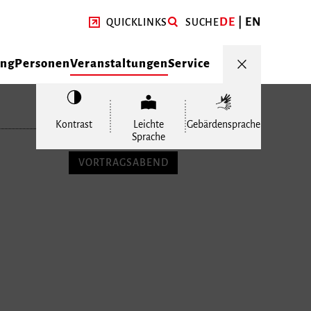
DE
EN
QUICKLINKS
SUCHE
ung
Personen
Veranstaltungen
Service
Kontrast
Leichte
Gebärdensprache
Sprache
VORTRAGSABEND