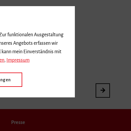
 Zur funktionalen Ausgestaltung
nseres Angebots erfassen wir
d kann mein Einverständnis mit
en
,
Impressum
ungen
3. International
Presse