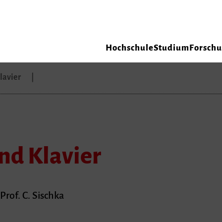
Hochschule
Studium
Forsch
lavier
nd Klavier
Prof. C. Sischka