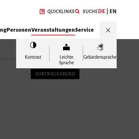
DE
EN
QUICKLINKS
SUCHE
ung
Personen
Veranstaltungen
Service
Kontrast
Leichte
Gebärdensprache
Sprache
VORTRAGSABEND