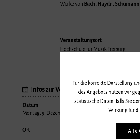
Werke von
Bach, Haydn, Schumann
Veranstaltungsort
Hochschule für Musik Freiburg
Schwarzwaldstraße 141
79102 Freiburg
Für die korrekte Darstellung u
Infos zur Veranstaltung
des Angebots nutzen wir geg
statistische Daten, falls Sie
Datum
Wirkung für di
Montag, 9. Dezember 2019, 20 Uhr
Ort
Alle