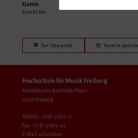
Eintritt
Eintritt frei
Zur Übersicht
Termin speich
Hochschule für Musik Freiburg
Mendelssohn-Bartholdy-Platz 1
79102 Freiburg
Telefon
0761 31915-0
Fax
0761 31915-42
E-Mail schreiben