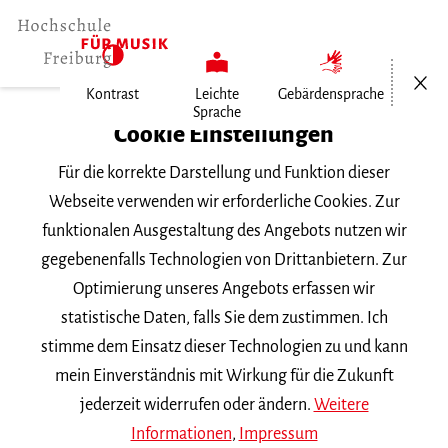
Menü öf
Kontrast
Leichte
Gebärdensprache
Sprache
Home
Cookie Einstellungen
Veranstaltungen
Für die korrekte Darstellung und Funktion dieser
Vortragsabend Klavier
Webseite verwenden wir erforderliche Cookies. Zur
funktionalen Ausgestaltung des Angebots nutzen wir
Dienstag, 19. April 2016, 20 Uhr
gegebenenfalls Technologien von Drittanbietern. Zur
VORTRAGSABEND
Optimierung unseres Angebots erfassen wir
statistische Daten, falls Sie dem zustimmen. Ich
Vortragsabend Klavier
stimme dem Einsatz dieser Technologien zu und kann
mein Einverständnis mit Wirkung für die Zukunft
mit Studierenden der Klasse
Prof. É. Le Sage
jederzeit widerrufen oder ändern.
Weitere
Informationen
,
Impressum