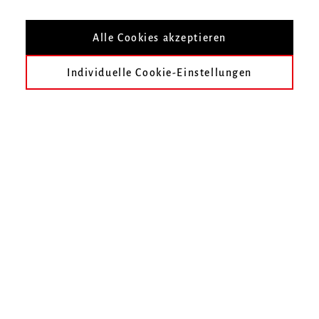
Infos zur Veranstaltung
Alle Cookies akzeptieren
Datum
Freitag, 28. Juni 2019, 20 Uhr
Individuelle Cookie-Einstellungen
Ort
Zur Übersicht
Termin speichern
3. Internationaler Kurt-Boßler-Orgelwettbewerb
Hochschule für Musik Freiburg
Mendelssohn-Bartholdy-Platz 1