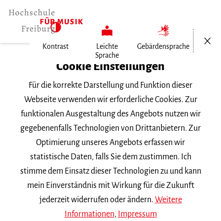
Menü öf
Kontrast
Leichte
Gebärdensprache
Sprache
Home
Cookie Einstellungen
Veranstaltungen
Für die korrekte Darstellung und Funktion dieser
Vortragsabend Querflöte
Webseite verwenden wir erforderliche Cookies. Zur
funktionalen Ausgestaltung des Angebots nutzen wir
Freitag, 28. Juni 2019, 20 Uhr
gegebenenfalls Technologien von Drittanbietern. Zur
VORTRAGSABEND
Optimierung unseres Angebots erfassen wir
statistische Daten, falls Sie dem zustimmen. Ich
Vortragsabend Querflöte
stimme dem Einsatz dieser Technologien zu und kann
mein Einverständnis mit Wirkung für die Zukunft
mit Studierenden der Klasse
Prof. M. Caroli
jederzeit widerrufen oder ändern.
Weitere
Informationen
,
Impressum