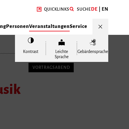
DE
EN
QUICKLINKS
SUCHE
ung
Personen
Veranstaltungen
Service
Kontrast
Leichte
Gebärdensprache
Sprache
VORTRAGSABEND
usik