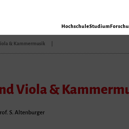
Hochschule
Studium
Forsch
Viola & Kammermusik
end Viola & Kammerm
rof. S. Altenburger