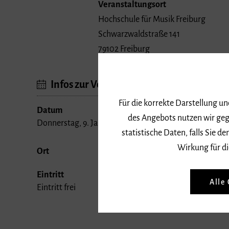
Veranstaltungsort
Hochschule für Musik Freiburg
Schwarzwaldstraße 141
79102 Freiburg
Infos zur Veranstaltung
Für die korrekte Darstellung u
Datum
des Angebots nutzen wir geg
Donnerstag, 9. Januar 2020, 18 Uhr
statistische Daten, falls Sie
Wirkung für di
Ort
Eintritt
Alle
Eintritt frei