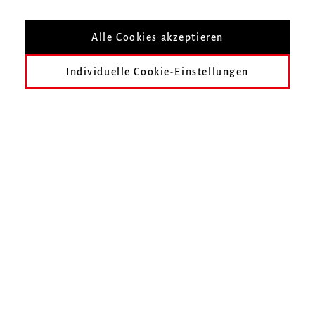
de Falla, Händel, Huber, Debussy, Bach
und
Weill
Alle Cookies akzeptieren
Infos zur Veranstaltung
Individuelle Cookie-Einstellungen
Datum
Samstag, 8. Dezember 2018, 16 Uhr
Ort
Zur Übersicht
Termin speichern
3. Internationaler Kurt-Boßler-Orgelwettbewerb