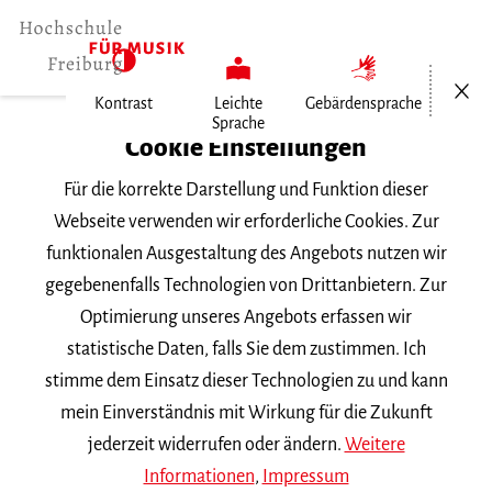
Menü öf
Kontrast
Leichte
Gebärdensprache
Sprache
Home
Cookie Einstellungen
Veranstaltungen
Für die korrekte Darstellung und Funktion dieser
Vortragsnachmittag Gesang
Webseite verwenden wir erforderliche Cookies. Zur
funktionalen Ausgestaltung des Angebots nutzen wir
Samstag, 8. Dezember 2018, 16 Uhr
gegebenenfalls Technologien von Drittanbietern. Zur
VORTRAGSABEND
Optimierung unseres Angebots erfassen wir
statistische Daten, falls Sie dem zustimmen. Ich
Vortragsnachmittag
stimme dem Einsatz dieser Technologien zu und kann
Gesang
mein Einverständnis mit Wirkung für die Zukunft
jederzeit widerrufen oder ändern.
Weitere
Informationen
,
Impressum
Alina Kirchgäßner
Klasse
Prof. A. Nick
|| Werke von