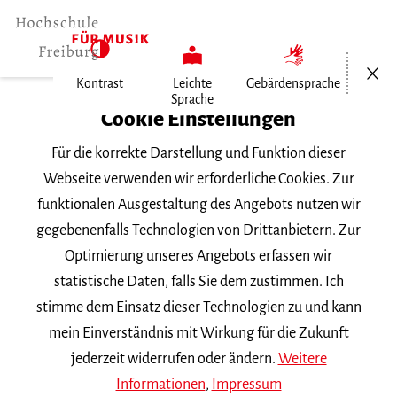
Menü öf
Kontrast
Leichte
Gebärdensprache
Sprache
Home
Cookie Einstellungen
Hochschule
Für die korrekte Darstellung und Funktion dieser
Allgemeines
Webseite verwenden wir erforderliche Cookies. Zur
Aktuelles
funktionalen Ausgestaltung des Angebots nutzen wir
Erster Preis für Benedikt Heisinger…
gegebenenfalls Technologien von Drittanbietern. Zur
Optimierung unseres Angebots erfassen wir
Dienstag, 2. Juni 2026
statistische Daten, falls Sie dem zustimmen. Ich
stimme dem Einsatz dieser Technologien zu und kann
Erster Preis für Benedikt
mein Einverständnis mit Wirkung für die Zukunft
Heisinger bei
jederzeit widerrufen oder ändern.
Weitere
Informationen
,
Impressum
»cantateBach«