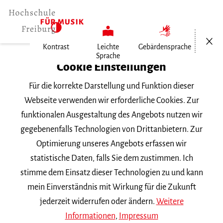
Menü öf
Kontrast
Leichte
Gebärdensprache
Sprache
Home
Cookie Einstellungen
Hochschule
Für die korrekte Darstellung und Funktion dieser
Allgemeines
Webseite verwenden wir erforderliche Cookies. Zur
Aktuelles
funktionalen Ausgestaltung des Angebots nutzen wir
Posaune-Studenten der Hochschule…
gegebenenfalls Technologien von Drittanbietern. Zur
Optimierung unseres Angebots erfassen wir
Dienstag, 27. September 2022
statistische Daten, falls Sie dem zustimmen. Ich
stimme dem Einsatz dieser Technologien zu und kann
Posaune-Studenten der
mein Einverständnis mit Wirkung für die Zukunft
Hochschule für Musik
jederzeit widerrufen oder ändern.
Weitere
Informationen
,
Impressum
Freiburg gewinnen