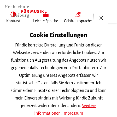
Menü öf
Kontrast
Leichte Sprache
Gebärdensprache
Home
Cookie Einstellungen
Hochschule
Für die korrekte Darstellung und Funktion dieser
Allgemeines
Webseite verwenden wir erforderliche Cookies. Zur
Aktuelles
funktionalen Ausgestaltung des Angebots nutzen wir
Chorprojekt „König David“: Zwischen…
gegebenenfalls Technologien von Drittanbietern. Zur
Optimierung unseres Angebots erfassen wir
Donnerstag, 9. Juni 2022
statistische Daten, falls Sie dem zustimmen. Ich
stimme dem Einsatz dieser Technologien zu und kann
Chorprojekt „König
mein Einverständnis mit Wirkung für die Zukunft
David“: Zwischen Bach,
jederzeit widerrufen oder ändern.
Weitere
Informationen
,
Impressum
Swing und Strawinsky