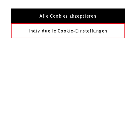
Alle Cookies akzeptieren
Individuelle Cookie-Einstellungen
Solisten, Chor und Orchester der
Hochschule für Musik Freiburg führen
am 25. Juni 2022 um 19 Uhr Arthur
Honeggers „Le Roi David/König
David“ auf. Neben Gesang und Musik
beinhaltet es Textpassagen, die der
bekannte Schauspieler Till Krabbe