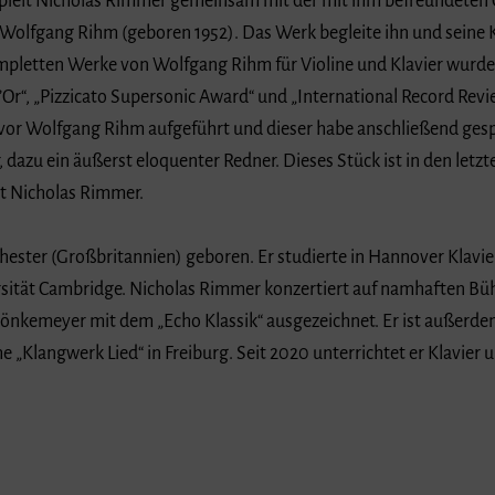
pielt Nicholas Rimmer gemeinsam mit der mit ihm befreundeten 
olfgang Rihm (geboren 1952). Das Werk begleite ihn und seine Ko
mpletten Werke von Wolfgang Rihm für Violine und Klavier wurde
r“, „Pizzicato Supersonic Award“ und „International Record Revi
r vor Wolfgang Rihm aufgeführt und dieser habe anschließend gespr
dazu ein äußerst eloquenter Redner. Dieses Stück ist in den letzte
gt Nicholas Rimmer.
ester (Großbritannien) geboren. Er studierte in Hannover Klavie
rsität Cambridge. Nicholas Rimmer konzertiert auf namhaften Bü
Mönkemeyer mit dem „Echo Klassik“ ausgezeichnet. Er ist außerdem
„Klangwerk Lied“ in Freiburg. Seit 2020 unterrichtet er Klavier 