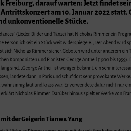
k Freiburg, darauf warten: Jetzt findet se
ntrittskonzert am 10. Januar 2022 statt.
d unkonventionelle Stücke.
 dances“ (Lieder, Bilder und Tänze) hat Nicholas Rimmer ein Pro
ne Persönlichkeit ein Stück weit widerspiegele. „Der Abend wird s
 ist sich Nicholas Rimmer sicher. Geboten wird unter anderem ein Te
hen Komponisten und Pianisten George Antheil (1900 bis 1959). D
lang sind. „George Antheil ist weniger bekannt, ein sehr interess
assen, landete dann in Paris und schuf dort sehr provokante Werke
it wahnsinnig laut und krass war: Er verwendete dafür nicht nur ei
 erklärt Nicholas Rimmer. Darüber hinaus spielt er Werke von Fran
it der Geigerin Tianwa Yang