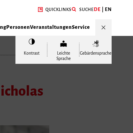
DE
EN
QUICKLINKS
SUCHE
ung
Personen
Veranstaltungen
Service
Kontrast
Leichte
Gebärdensprache
Sprache
Nicholas