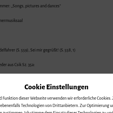
immer: „Songs, pictures and dances“
mermusiksaal
lfahrer (S. 559), Sei mir gegrüßt! (S. 558, 1)
der aus Csik Sz. 35a:
Cookie Einstellungen
nd Funktion dieser Webseite verwenden wir erforderliche Cookies.
 (nach Max Ernst):
ebenenfalls Technologien von Drittanbietern. Zur Optimierung u