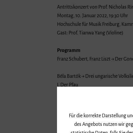
Antrittskonzert von Prof. Nicholas R
Montag, 10. Januar 2022, 19:30 Uhr
Hochschule für Musik Freiburg, Kam
Gast: Prof. Tianwa Yang (Violine)
Programm
Franz Schubert, Franz Liszt → Der Gonde
Béla Bartók → Drei ungarische Volkslie
I. Der Pfau
II. Am Jahrmarkt von Jánoshida
III. Weiße Lilie
Für die korrekte Darstellung u
George Antheil → La femme 100 têtes
des Angebots nutzen wir geg
I. Thoughtfully, not too fast