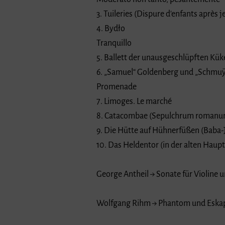
3. Tuileries (Dispure d'enfants après j
4. Bydło
Tranquillo
5. Ballett der unausgeschlüpften Kük
6. „Samuel“ Goldenberg und „Schmuÿ
Promenade
7. Limoges. Le marché
8. Catacombae (Sepulchrum romanum
9. Die Hütte auf Hühnerfüßen (Baba-
10. Das Heldentor (in der alten Haup
George Antheil → Sonate für Violine un
Wolfgang Rihm → Phantom und Eskapa