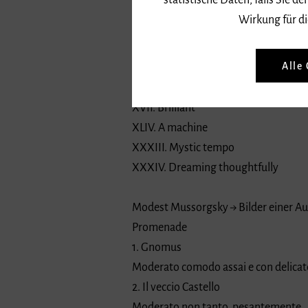
statistische Daten, falls Sie
II. Thoughtfully, not too slow
Wirkung für di
XL. Nostalgic
VI. Floating („They'll burn the skies“)
Alle
V. Furioso
XXV. Minuet?
XVII. Brilliant
XLIV. A machine
XXXIII. Mystic tempo
XXXIV. Dreaming thoughtfully
Modest Mussorgsky → Bilder einer Au
Promenade
1. Gnomus
Moderato comodo assai e con delicat
2. Il veccio Castello
Moderato non tanto, pesantemente