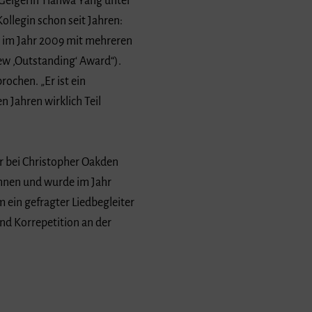
Geigerin Tianwa Yang unter
llegin schon seit Jahren:
 im Jahr 2009 mit mehreren
ew ‚Outstanding‘ Award“).
ochen. „Er ist ein
n Jahren wirklich Teil
r bei Christopher Oakden
hnen und wurde im Jahr
 ein gefragter Liedbegleiter
und Korrepetition an der