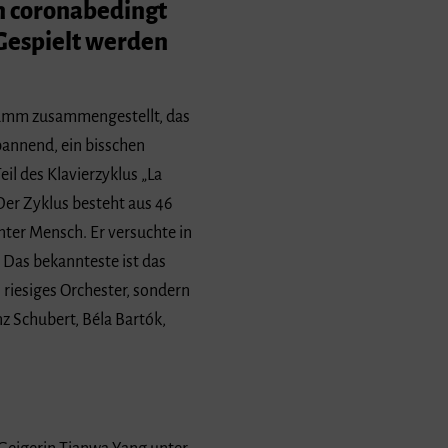
in coronabedingt
 Gespielt werden
gramm zusammengestellt, das
pannend, ein bisschen
il des Klavierzyklus „La
er Zyklus besteht aus 46
anter Mensch. Er versuchte in
. Das bekannteste ist das
n riesiges Orchester, sondern
z Schubert, Béla Bartók,