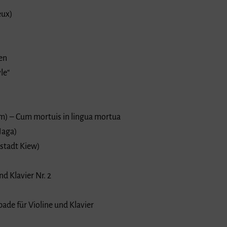
eux)
en
le“
) – Cum mortuis in lingua mortua
Jaga)
tstadt Kiew)
d Klavier Nr. 2
de für Violine und Klavier