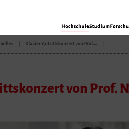
Hochschule
Studium
Forsch
uelles
Klavier-Antrittskonzert von Prof.…
ittskonzert von Prof. 