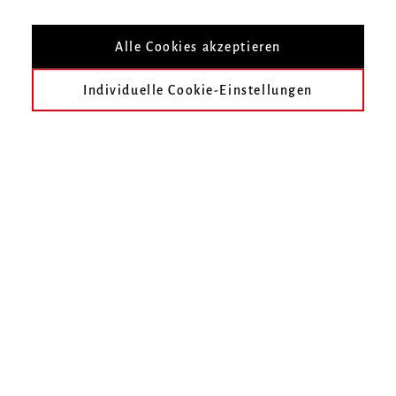
Gesangspädagogik)
Sprecher der Fachgruppe 1
Alle Cookies akzeptieren
Vorsitzender der Studienkommission I
Individuelle Cookie-Einstellungen
Mitglied des Promotionsausschusses
Mitglied der Studienkommission I
Mitglied der Fachgruppe 1
Mitglied der Struktur- und Entwicklungskommission
Mitglied des Senats