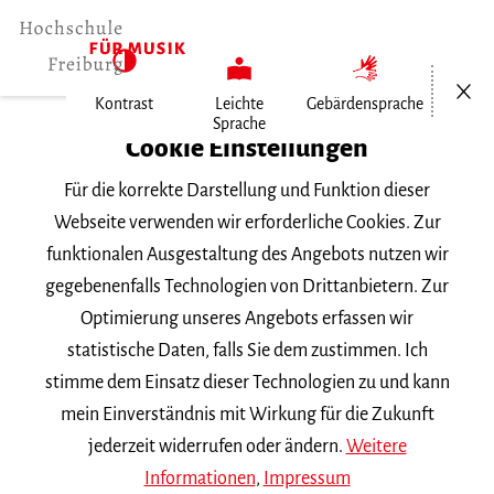
Menü öf
Kontrast
Leichte
Gebärdensprache
Sprache
Home
Cookie Einstellungen
Personen
Für die korrekte Darstellung und Funktion dieser
Prof. Dr. Wolfgang Lessing
Webseite verwenden wir erforderliche Cookies. Zur
funktionalen Ausgestaltung des Angebots nutzen wir
Prof. Dr. Wolfgang Lessing
gegebenenfalls Technologien von Drittanbietern. Zur
Optimierung unseres Angebots erfassen wir
Hauptgebäude , Raum 202
statistische Daten, falls Sie dem zustimmen. Ich
Telefon |
0049 15256627820
stimme dem Einsatz dieser Technologien zu und kann
lessing
mh-freiburg.de
mein Einverständnis mit Wirkung für die Zukunft
jederzeit widerrufen oder ändern.
Weitere
Fach |
Musikpädagogik (Instrumental- und
Informationen
,
Impressum