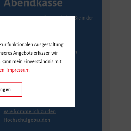
Abendkasse
Karten an der Abendkasse erhalten Sie in der
Regel ab einer Stunde vor
Veranstaltungsbeginn.
 Zur funktionalen Ausgestaltung
An der Abendkasse ist ausschließlich
nseres Angebots erfassen wir
Barzahlung möglich.
d kann mein Einverständnis mit
en
,
Impressum
ungen
Anfahrt
Wie komme ich zu den
Hochschulgebäuden