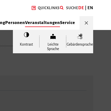
DE
EN
QUICKLINKS
SUCHE
ung
Personen
Veranstaltungen
Service
Kontrast
Leichte
Gebärdensprache
Sprache