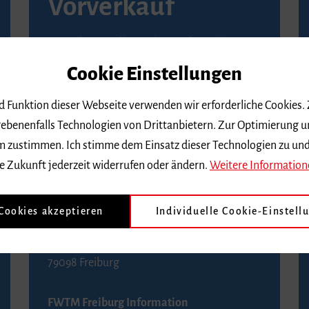
Vorverkauf
Vorverkaufsstellen in Ihrer Nähe finden Sie
auf der
Seite von Reservix
.
Cookie Einstellungen
BZ-Kartenservice Freiburg
nd Funktion dieser Webseite verwenden wir erforderliche Cookies.
Kaiser-Joseph-Straße 229
ebenenfalls Technologien von Drittanbietern. Zur Optimierung u
79098 Freiburg
 dem zustimmen. Ich stimme dem Einsatz dieser Technologien zu un
Telefon 0761 4968888 (Reservierungen sind
e Zukunft jederzeit widerrufen oder ändern.
Weitere Information
bis drei Tage vor einem Konzert möglich)
 Cookies akzeptieren
Individuelle Cookie-Einstell
FWTM Tourist-Information
Rathausplatz 2-4
79098 Freiburg
FWTM Freiburg Information