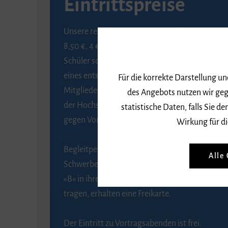
Eintrittspreise
Unsere regulären Eintrittspreise betragen
8,50 €, 4 € ermäßigt für Schülerinnen und
Schüler sowie Studierende gegen Vorlage
eines entsprechenden Nachweises, 6 € für
Für die korrekte Darstellung u
Mitglieder der Gesellschaft zur Förderung
des Angebots nutzen wir geg
der Hochschule für Musik Freiburg e. V.
statistische Daten, falls Sie
gegen Vorlage des Mitgliedsausweises.
Wirkung für di
Begleitpersonen von Menschen mit
Alle
Schwerbehinderung, die das Merkzeichen
»B« in ihrem Schwerbehindertenausweis
tragen, erhalten eine Freikarte.
Der Eintritt zu Vortragsabenden ist frei.