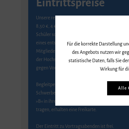
Eintrittspreise
Unsere regulären Eintrittspreise betragen
8,50 €, 4 € ermäßigt für Schülerinnen und
Schüler sowie Studierende gegen Vorlage
eines entsprechenden Nachweises, 6 € für
Für die korrekte Darstellung u
Mitglieder der Gesellschaft zur Förderung
des Angebots nutzen wir geg
der Hochschule für Musik Freiburg e. V.
statistische Daten, falls Sie
gegen Vorlage des Mitgliedsausweises.
Wirkung für di
Begleitpersonen von Menschen mit
Alle
Schwerbehinderung, die das Merkzeichen
»B« in ihrem Schwerbehindertenausweis
tragen, erhalten eine Freikarte.
Der Eintritt zu Vortragsabenden ist frei.