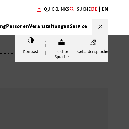
DE
EN
QUICKLINKS
SUCHE
ung
Personen
Veranstaltungen
Service
Kontrast
Leichte
Gebärdensprache
Sprache