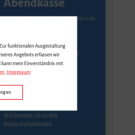
Abendkasse
Karten an der Abendkasse erhalten Sie in der
Regel ab einer Stunde vor
Veranstaltungsbeginn.
 Zur funktionalen Ausgestaltung
An der Abendkasse ist ausschließlich
nseres Angebots erfassen wir
Barzahlung möglich.
d kann mein Einverständnis mit
en
,
Impressum
ungen
Anfahrt
Wie komme ich zu den
Hochschulgebäuden