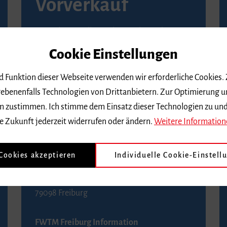
Vorverkauf
Vorverkaufsstellen in Ihrer Nähe finden Sie
auf der
Seite von Reservix
.
Cookie Einstellungen
BZ-Kartenservice Freiburg
nd Funktion dieser Webseite verwenden wir erforderliche Cookies.
Kaiser-Joseph-Straße 229
ebenenfalls Technologien von Drittanbietern. Zur Optimierung u
79098 Freiburg
 dem zustimmen. Ich stimme dem Einsatz dieser Technologien zu un
Telefon 0761 4968888 (Reservierungen sind
e Zukunft jederzeit widerrufen oder ändern.
Weitere Information
bis drei Tage vor einem Konzert möglich)
 Cookies akzeptieren
Individuelle Cookie-Einstell
FWTM Tourist-Information
Rathausplatz 2-4
79098 Freiburg
FWTM Freiburg Information