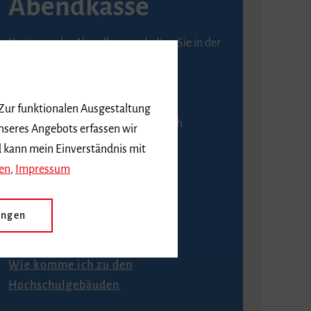
Abendkasse
Karten an der Abendkasse erhalten Sie in der
Regel ab einer Stunde vor
Veranstaltungsbeginn.
 Zur funktionalen Ausgestaltung
An der Abendkasse ist ausschließlich
nseres Angebots erfassen wir
Barzahlung möglich.
d kann mein Einverständnis mit
en
,
Impressum
ungen
Anfahrt
Wie komme ich zu den
Hochschulgebäuden