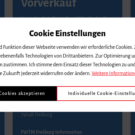
Vorverkauf
Vorverkaufsstellen in Ihrer Nähe finden Sie
auf der
Seite von Reservix
.
Cookie Einstellungen
BZ-Kartenservice Freiburg
nd Funktion dieser Webseite verwenden wir erforderliche Cookies.
Kaiser-Joseph-Straße 229
ebenenfalls Technologien von Drittanbietern. Zur Optimierung u
79098 Freiburg
 dem zustimmen. Ich stimme dem Einsatz dieser Technologien zu un
Telefon 0761 4968888 (Reservierungen sind
e Zukunft jederzeit widerrufen oder ändern.
Weitere Information
bis drei Tage vor einem Konzert möglich)
 Cookies akzeptieren
Individuelle Cookie-Einstell
FWTM Tourist-Information
Rathausplatz 2-4
79098 Freiburg
FWTM Freiburg Information