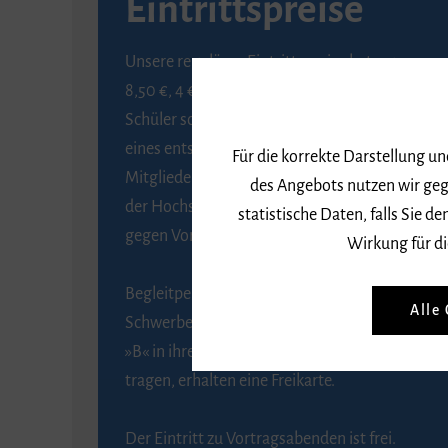
Eintrittspreise
Unsere regulären Eintrittspreise betragen
8,50 €, 4 € ermäßigt für Schülerinnen und
Schüler sowie Studierende gegen Vorlage
eines entsprechenden Nachweises, 6 € für
Für die korrekte Darstellung u
Mitglieder der Gesellschaft zur Förderung
des Angebots nutzen wir geg
der Hochschule für Musik Freiburg e. V.
statistische Daten, falls Sie
gegen Vorlage des Mitgliedsausweises.
Wirkung für di
Begleitpersonen von Menschen mit
Alle
Schwerbehinderung, die das Merkzeichen
»B« in ihrem Schwerbehindertenausweis
tragen, erhalten eine Freikarte.
Der Eintritt zu Vortragsabenden ist frei.