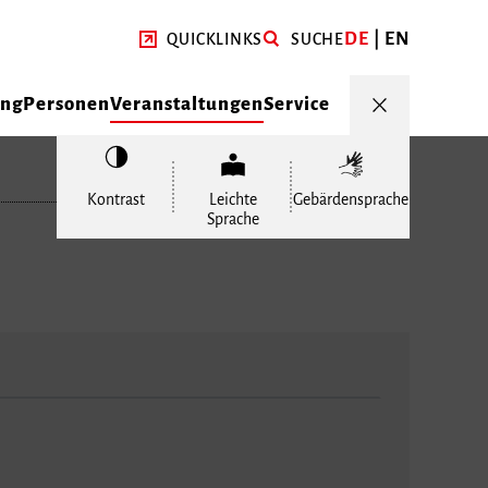
DE
EN
QUICKLINKS
SUCHE
ung
Personen
Veranstaltungen
Service
Kontrast
Leichte
Gebärdensprache
Sprache